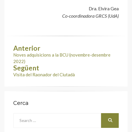
Dra. Elvira Gea
Co-coordinadora GRCS (UdA)
Anterior
Navegació
Noves adquisicions a la BCU (novembre-desembre
d'entrades
2022)
Següent
Visita del Raonador del Ciutadà
Cerca
Search
for:
Cerca