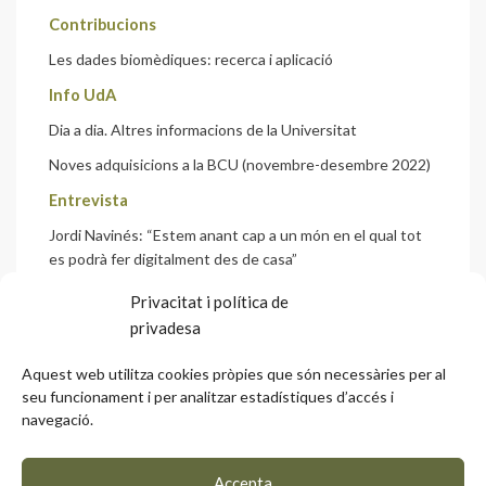
Contribucions
Les dades biomèdiques: recerca i aplicació
Info UdA
Dia a dia. Altres informacions de la Universitat
Noves adquisicions a la BCU (novembre-desembre 2022)
Entrevista
Jordi Navinés: “Estem anant cap a un món en el qual tot
es podrà fer digitalment des de casa”
Què fem?
Privacitat i política de
privadesa
Visita del Raonador del Ciutadà
Butlletí UdA – Desembre 2022
Aquest web utilitza cookies pròpies que són necessàries per al
seu funcionament i per analitzar estadístiques d’accés i
Què fem?
navegació.
L’UdA participa al Dream Big Andorra
Accepta