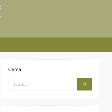
tí UdA
A
Cerca
Search
for:
Cerca