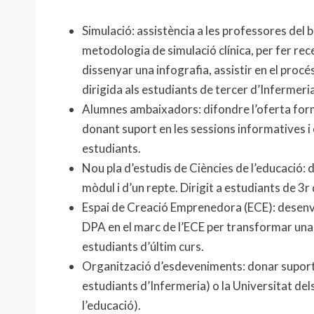
Simulació: assistència a les professores del
metodologia de simulació clínica, per fer rec
dissenyar una infografia, assistir en el procé
dirigida als estudiants de tercer d’Infermeria
Alumnes ambaixadors: difondre l’oferta form
donant suport en les sessions informatives i e
estudiants.
Nou pla d’estudis de Ciències de l’educació:
mòdul i d’un repte. Dirigit a estudiants de 3r
Espai de Creació Emprenedora (ECE): desenvolu
DPA en el marc de l’ECE per transformar una 
estudiants d’últim curs.
Organització d’esdeveniments: donar suport e
estudiants d’Infermeria) o la Universitat dels
l’educació).