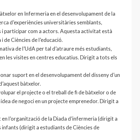
 bàtxelor en Infermeria en el desenvolupament de la
erca d’experiències universitàries semblants,
s i participar com a actors. Aquesta activitat està
 i de Ciències de l’educació.
ativa de l’UdA per tal d’atraure més estudiants,
n les visites en centres educatius. Dirigit a tots els
 donar suport en el desenvolupament del disseny d’un
 d’aquest bàtxelor.
par el projecte o el treball de fi de bàtxelor o de
idea de negoci en un projecte emprenedor. Dirigit a
n l’organització de la Diada d’infermeria (dirigit a
 infants (dirigit a estudiants de Ciències de