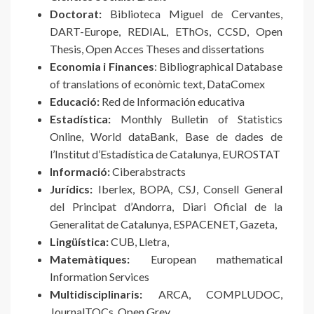
Doctorat:
Biblioteca Miguel de Cervantes,
DART-Europe, REDIAL, EThOs, CCSD, Open
Thesis, Open Acces Theses and dissertations
Economia i Finances
: Bibliographical Database
of translations of econòmic text, DataComex
Educació:
Red de Información educativa
Estadística:
Monthly Bulletin of Statistics
Online, World dataBank, Base de dades de
l’Institut d’Estadística de Catalunya, EUROSTAT
Informació:
Ciberabstracts
Jurídics:
Iberlex, BOPA, CSJ, Consell General
del Principat d’Andorra, Diari Oficial de la
Generalitat de Catalunya, ESPACENET, Gazeta,
Lingüística:
CUB, Lletra,
Matemàtiques:
European mathematical
Information Services
Multidisciplinaris:
ARCA, COMPLUDOC,
JournalTOCs, Open Grey