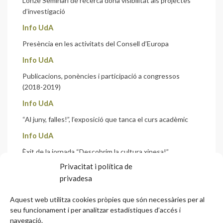
L’onzè Seminari de recerca dona visibilitat als projectes
d’investigació
Info UdA
Presència en les activitats del Consell d’Europa
Info UdA
Publicacions, ponències i participació a congressos
(2018-2019)
Info UdA
“Al juny, falles!”, l’exposició que tanca el curs acadèmic
Info UdA
Èxit de la jornada “Descobrim la cultura xinesa!”
Privacitat i política de
Info UdA
privadesa
Creix la presència de l’UdA a les xarxes socials, amb prop
de 12.000 seguidors
Aquest web utilitza cookies pròpies que són necessàries per al
seu funcionament i per analitzar estadístiques d’accés i
Biblioteca
navegació.