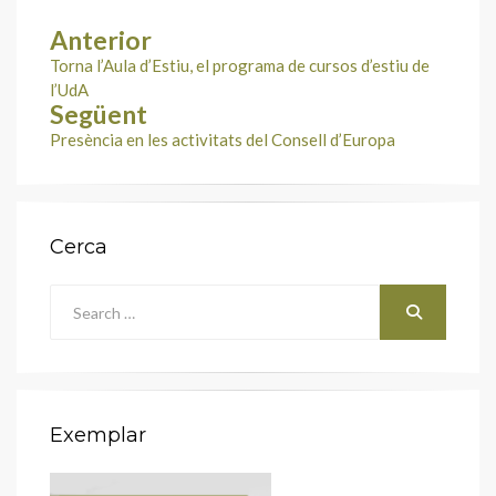
Anterior
Navegació
Torna l’Aula d’Estiu, el programa de cursos d’estiu de
d'entrades
l’UdA
Següent
Presència en les activitats del Consell d’Europa
Cerca
Search
for:
Cerca
Exemplar